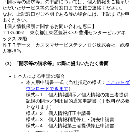
「開示等の請求等」の申請については、個人情報をご提示い
ただいたサービス等の受付窓口まで直接ご連絡ください。
なお、上記窓口がご不明である等の場合には、下記までお申
出ください。
【個人情報保護に関するお問い合わせ窓口】
〒135-0061 東京都江東区豊洲3-3-9 豊洲センタービルアネ
ックス 28階
ＮＴＴデータ・カスタマサービステクノロジ株式会社 総務
人事担当
（3）「開示等の請求等」の際に提出いただく書面
i. 本人による申請の場合
本人用申請書一式（当社指定の様式：
ここからダ
ウンロードできます
）
様式a-１．個人情報開示／個人情報の第三者提供
記録の開示／利用目的通知申請書（手数料が必要
となります）
様式a-２．個人情報訂正申請書
様式a-３．個人情報利用停止・消去申請書
様式a-４．個人情報第三者提供停止申請書
注3