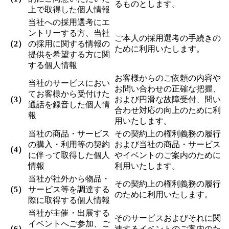
るものとします。
上で取得した個人情報
当社への採用選考にエ
ントリーする方、当社
ご本人の採用選考の手続きの
（2）
の採用に関する情報の
ために利用いたします。
提供を希望する方に関
する個人情報
お客様からのご依頼の内容や
当社のサービスにおい
お問い合わせの正確な把握、
てお客様から受付けた
（3）
および円滑な故障受付、問い
通話を録音した個人情
合わせ対応の向上のために利
報
用いたします。
当社の商品・サービス
その契約上の権利義務の履行
の購入・利用等の契約
および当社の商品・サービス
（4）
に伴って取得した個人
やイベントのご案内のために
情報
利用いたします。
当社が社外から物品・
その契約上の権利義務の履行
（5）
サービス等を調達する
のために利用いたします。
際に取得する個人情報
当社が主催・出展する
そのサービスおよびそれに関
イベントへご参加、ご
（6）
連するイベントのご案内のた