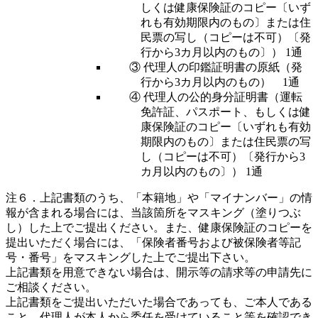
しくは健康保険証のコピー〔いず
れも有効期限内のもの〕または住
民票の写し（コピーは不可）〔発
行から3カ月以内のもの〕） 1通
③ 代理人の印鑑証明書の原紙（発
行から3カ月以内のもの） 1通
④ 代理人の公的身分証明書（運転
免許証、パスポート、もしくは健
康保険証のコピー〔いずれも有効
期限内のもの〕または住民票の写
し（コピーは不可）〔発行から3
カ月以内のもの〕） 1通
注６．上記書類のうち、「本籍地」や「マイナンバー」の情
報が含まれる場合には、当該箇所をマスキング（塗りつぶ
し）した上でご提出ください。また、健康保険証のコピーを
提出いただく場合には、「保険者番号および被保険者等記
号・番号」をマスキングした上でご提出下さい。
上記書類を用意できない場合は、開示等の請求等の申請先に
ご相談ください。
上記書類をご提出いただいた場合であっても、ご本人である
こと、代理人が本人から委任を受けていること等を確認でき