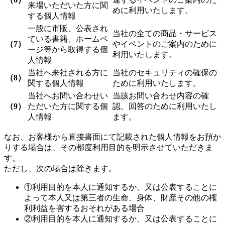
来場いただいた方に関
めに利用いたします。
する個人情報
一般に市販、公表され
当社の全ての商品・サービス
ている書籍、ホームペ
（7）
やイベントのご案内のために
ージ等から取得する個
利用いたします。
人情報
当社へ来社される方に
当社のセキュリティの確保の
（8）
関する個人情報
ために利用いたします。
当社へお問い合わせい
当該お問い合わせ内容の確
（9）
ただいた方に関する個
認、回答のために利用いたし
人情報
ます。
なお、お客様から直接書面にて記載された個人情報をお預か
りする場合は、その都度利用目的を明示させていただきま
す。
ただし、次の場合は除きます。
①
利用目的を本人に通知するか、又は公表することに
よって本人又は第三者の生命、身体、財産その他の権
利利益を害するおそれがある場合
②
利用目的を本人に通知するか、又は公表することに