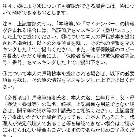
注４．③により④についても確認ができる場合には、④につ
いて省略できるものとします。
注５．上記書類のうち、｢本籍地｣や「マイナンバー」の情報
が含まれる場合には、当該箇所をマスキング（塗りつぶし）
した上でご提出ください。③について本人の戸籍抄本を提出
される場合は、以下の必要項目を残し、その他の情報をマス
キングした上でご提出ください。また、健康保険証のコピー
を提出いただく場合には、「保険者番号および被保険者等記
号・番号」をマスキングした上でご提出下さい。
③について本人の戸籍抄本を提出される場合は、以下の必要
項目を残し、その他の情報をマスキングした上でご提出くだ
さい。
〔必要項目〕戸籍筆頭者氏名、本人の名、生年月日、父・母
（養父・養母等）の氏名、続柄、上記書類を用意できない場
合は、開示等の請求等の申請先にご相談ください。上記書類
をご提出いただいた場合であっても、ご本人であること、代
理人が法定代理人であること等を確認できない場合はご請求
に応じられない場合もございますのであらかじめご了承くだ
さい。