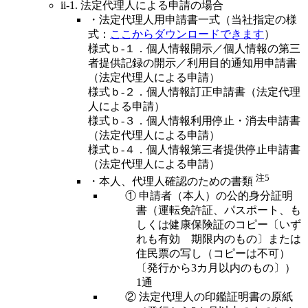
ii-1. 法定代理人による申請の場合
・法定代理人用申請書一式（当社指定の様
式：
ここからダウンロードできます
）
様式ｂ-１．個人情報開示／個人情報の第三
者提供記録の開示／利用目的通知用申請書
（法定代理人による申請）
様式ｂ-２．個人情報訂正申請書（法定代理
人による申請）
様式ｂ-３．個人情報利用停止・消去申請書
（法定代理人による申請）
様式ｂ-４．個人情報第三者提供停止申請書
（法定代理人による申請）
注5
・本人、代理人確認のための書類
① 申請者（本人）の公的身分証明
書（運転免許証、パスポート、も
しくは健康保険証のコピー〔いず
れも有効 期限内のもの〕または
住民票の写し（コピーは不可）
〔発行から3カ月以内のもの〕）
1通
② 法定代理人の印鑑証明書の原紙