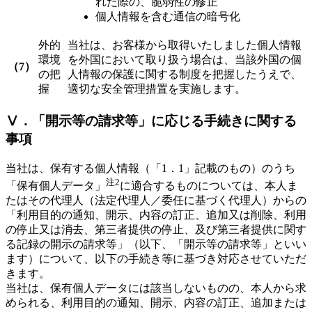
れた際の、脆弱性の修正
個人情報を含む通信の暗号化
外的
当社は、お客様から取得いたしました個人情報
環境
を外国において取り扱う場合は、当該外国の個
（7）
の把
人情報の保護に関する制度を把握したうえで、
握
適切な安全管理措置を実施します。
Ⅴ．「開示等の請求等」に応じる手続きに関する
事項
当社は、保有する個人情報（「1．1」記載のもの）のうち
注2
「保有個人データ」
に適合するものについては、本人ま
たはその代理人（法定代理人／委任に基づく代理人）からの
「利用目的の通知、開示、内容の訂正、追加又は削除、利用
の停止又は消去、第三者提供の停止、及び第三者提供に関す
る記録の開示の請求等」（以下、「開示等の請求等」といい
ます）について、以下の手続き等に基づき対応させていただ
きます。
当社は、保有個人データには該当しないものの、本人から求
められる、利用目的の通知、開示、内容の訂正、追加または