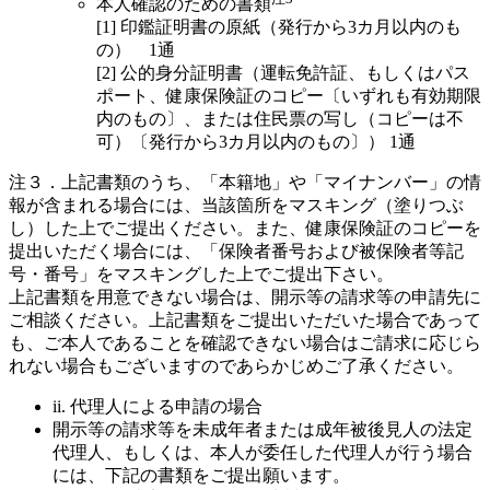
本人確認のための書類
[1] 印鑑証明書の原紙（発行から3カ月以内のも
の） 1通
[2] 公的身分証明書（運転免許証、もしくはパス
ポート、健康保険証のコピー〔いずれも有効期限
内のもの〕、または住民票の写し（コピーは不
可）〔発行から3カ月以内のもの〕） 1通
注３．上記書類のうち、「本籍地」や「マイナンバー」の情
報が含まれる場合には、当該箇所をマスキング（塗りつぶ
し）した上でご提出ください。また、健康保険証のコピーを
提出いただく場合には、「保険者番号および被保険者等記
号・番号」をマスキングした上でご提出下さい。
上記書類を用意できない場合は、開示等の請求等の申請先に
ご相談ください。上記書類をご提出いただいた場合であって
も、ご本人であることを確認できない場合はご請求に応じら
れない場合もございますのであらかじめご了承ください。
ii. 代理人による申請の場合
開示等の請求等を未成年者または成年被後見人の法定
代理人、もしくは、本人が委任した代理人が行う場合
には、下記の書類をご提出願います。