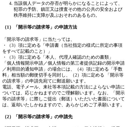
当該個人データの存否が明らかになることによって、
犯罪の予防、鎮圧又は捜査その他の公共の安全および
秩序維持に支障が及ぶおそれのあるもの。
（1）「開示等の請求等」の申請方法
「開示等の請求等」に当たっては、
・（3）項に定める「申請書（当社指定の様式に所定の事項
をすべて記載のこと）」
・（3）項に定める「本人、代理人確認のための書類」
「個人情報開示申請／個人情報の第三者提供記録の開示申請
／利用目的通知申請」の場合には、（4）項に定める「手数
料」相当額の郵便切手を同封し、（2）項に定める 「開示等
の請求等」の申請先宛てに郵送願います。
電話、電子メール、来社等本項記載の方法によらない申請に
ついては、応じかねますのでご理解願います。なお、「開示
等の請求等」に際しご提出（郵送）いただいた書面について
は、返却いたしかねますので、あらかじめご了承願います。
（2）「開示等の請求等」の申請先