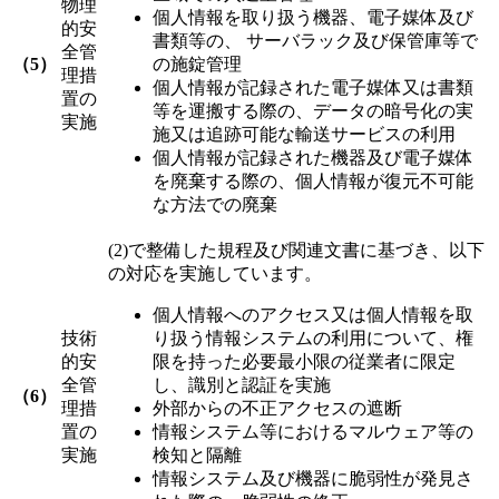
物理
個人情報を取り扱う機器、電子媒体及び
的安
書類等の、 サーバラック及び保管庫等で
全管
（5）
の施錠管理
理措
個人情報が記録された電子媒体又は書類
置の
等を運搬する際の、データの暗号化の実
実施
施又は追跡可能な輸送サービスの利用
個人情報が記録された機器及び電子媒体
を廃棄する際の、個人情報が復元不可能
な方法での廃棄
(2)で整備した規程及び関連文書に基づき、以下
の対応を実施しています。
個人情報へのアクセス又は個人情報を取
技術
り扱う情報システムの利用について、権
的安
限を持った必要最小限の従業者に限定
全管
し、識別と認証を実施
（6）
理措
外部からの不正アクセスの遮断
置の
情報システム等におけるマルウェア等の
実施
検知と隔離
情報システム及び機器に脆弱性が発見さ