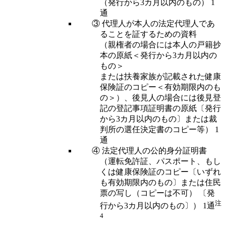
（発行から3カ月以内のもの） 1
通
③ 代理人が本人の法定代理人であ
ることを証するための資料
（親権者の場合には本人の戸籍抄
本の原紙＜発行から3カ月以内の
もの＞
または扶養家族が記載された健康
保険証のコピー＜有効期限内のも
の＞）、後見人の場合には後見登
記の登記事項証明書の原紙〔発行
から3カ月以内のもの〕または裁
判所の選任決定書のコピー等） 1
通
④ 法定代理人の公的身分証明書
（運転免許証、パスポート、もし
くは健康保険証のコピー〔いずれ
も有効期限内のもの〕または住民
票の写し（コピーは不可） 〔発
注
行から3カ月以内のもの〕） 1通
4