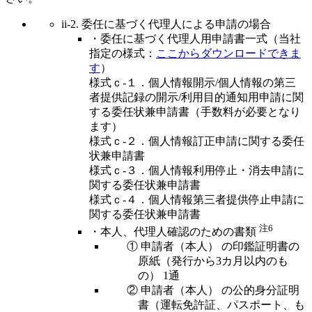
ii-2. 委任に基づく代理人による申請の場合
・委任に基づく代理人用申請書一式（当社
指定の様式：
ここからダウンロードできま
す
）
様式ｃ-１．個人情報開示/個人情報の第三
者提供記録の開示/利用目的通知用申請に関
する委任状兼申請書（手数料が必要となり
ます）
様式ｃ-２．個人情報訂正申請に関する委任
状兼申請書
様式ｃ-３．個人情報利用停止・消去申請に
関する委任状兼申請書
様式ｃ-４．個人情報第三者提供停止申請に
関する委任状兼申請書
注6
・本人、代理人確認のための書類
① 申請者（本人） の印鑑証明書の
原紙（発行から3カ月以内のも
の） 1通
② 申請者（本人） の公的身分証明
書（運転免許証、パスポート、も