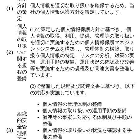
方針
個人情報を適切な取り扱いを確保するため、当
（1）
の策
社の個人情報保護方針を策定しています。
定
個人
(1)で策定した個人情報保護方針に基づき、 個
情報
人情報の取得、利用、提供、管理等の取り扱い
の取
を適切に実施するための個人情報保護マネジメ
り扱
ントシステムを構築し、管理体制の構築、取り
（2）
いに
扱う個人情報の特定、リスクの分析、対策の実
関す
施、運用手順の整備、運用状況の確認及び改善
る規
等を実施するための規程及び関連文書を整備し
程の
ています。
整備
(2)で整備した規程及び関連文書に基づき、以下
の対応を実施しています。
個人情報の管理体制の整備
個人情報の取り扱いの運用手順の整備
組織
漏洩等の事案に対応する体制及び手順の
的安
整備
全管
（3）
個人情報の取り扱いの状況を確認する手
理措
順の整備